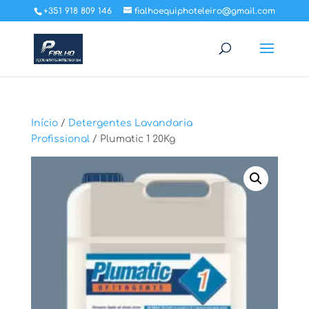
+351 918 809 146
fialhoequiphoteleiro@gmail.com
Início
/
Detergentes Lavandaria
Profissional
/ Plumatic 1 20Kg