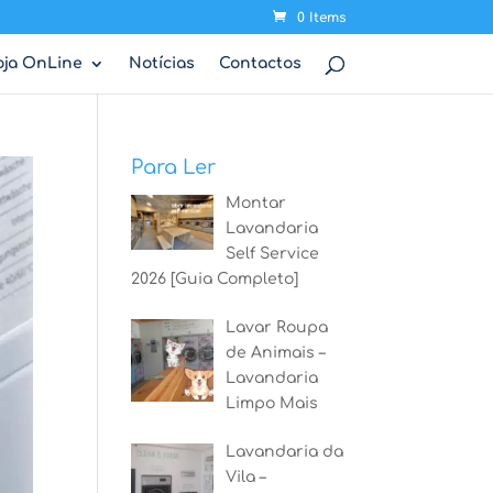
0 Items
oja OnLine
Notícias
Contactos
Para Ler
Montar
Lavandaria
Self Service
2026 [Guia Completo]
Lavar Roupa
de Animais –
Lavandaria
Limpo Mais
Lavandaria da
Vila –