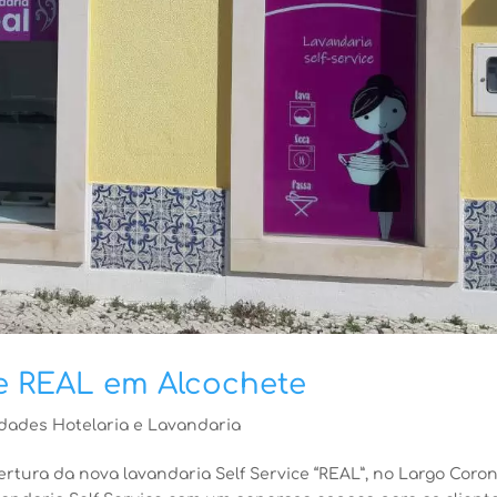
ce REAL em Alcochete
dades Hotelaria e Lavandaria
tura da nova lavandaria Self Service “REAL”, no Largo Coron