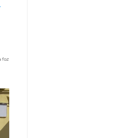
r
 faz