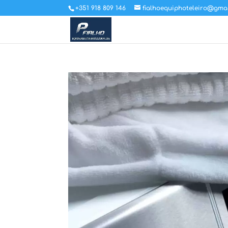
+351 918 809 146
fialhoequiphoteleiro@gma